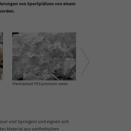
derungen von Sportplätzen von einem
 worden.
Vlieshäcksel mehrfarbig Abbildung
Bsp
Vlieshäcksel in Ballen -Ve
essur und Springen) und eignen sich
tes Material aus synthetischen