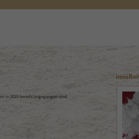
cksel aus Viskose in weiss
07.01.2022 07:55
Neu : innoReit-tex ® Vlieshäcksel aus umweltfreundlicher Visko
Baumwollfasern gemischt- feuchtigkeitsregulierend , Mengen
Die Basis von Viskose ist Cellulose. Der natürliche Stoff wir
Weiterlesen