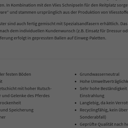
en. In Kombination mit den Vlies Schnipseln für den Reitplatz sorg
are“ und stammen ursprünglich aus der Produktion von Vliesstoff
ter sind auch fertig gemischt mit Spezialsandfasern erhältlich. Das
h nach dem individuellen Kundenwunsch (z.B. Einsatz für Dressur od
ieferung erfolgt in gepressten Ballen auf Einweg-Paletten.
oder festen Böden
Grundwasserneutral
ät
Hohe Umweltverträglichke
tschicht mit hoher Rutsch-
Sehr hohe Beständigkeit
er und Gelenke des Pferdes
Einstrahlung
Trockenheit
Langlebig, da kein Verro
 und Speicherung
Recyclingfähig, kein übe
cher
Sonderabfall)
Geprüfte Qualität nach