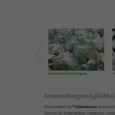
el PES hellgrün
Vlieshäcksel PES hellgrün-grau
V
Anwendungsmöglichkeit
Die innoReit-Tex®
Vlieshäcksel
sind somi
ebenso für Außenplätze, Paddocks, Longie