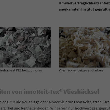
Umweltverträglichkeitsanfor
Informationen anzubieten.
Informationen anonym und weisen eine randoly
Dieses Cookie wird verwendet, um Ihre Cookie-
anerkannten Institut geprüft
Zweck
generierte Nummer zu, um eindeutige Besucher zu
Einstellungen für diese Website zu speichern.
identifizieren.
Name
_gid
Anbieter
Google Analytics
Laufzeit
1 Tag
Dieses Cookie wird von Google Analytics installiert.
Das Cookie wird verwendet, um Informationen
lieshäcksel beige-sandfarben
Vlieshäcksel PES premium weiss
darüber zu speichern, wie Besucher eine Website
nutzen, und hilft bei der Erstellung eines
Zweck
Analyseberichts darüber, wie es der Website geht.
en von innoReit-Tex®
Vlieshäcksel
Die erhobenen Daten umfassen die Anzahl der
Besucher, die Quelle, aus der sie stammen, und die
Seiten in anonymisierter Form.
t ideal für die Neuanlage oder Modernisierung von Reitplätzen (Dr
rzirkel und Reithallenböden. Wir liefern nur hochwertiges, geprüf