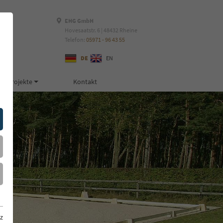
EHG GmbH
Hovesaatstr. 6 | 48432 Rheine
Telefon:
05971 - 96 43 55
DE
EN
Projekte
Kontakt
z