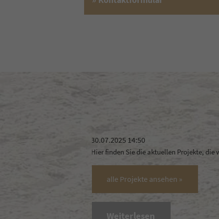
innoReit-Tex® - Naturfaserhä
 sind.