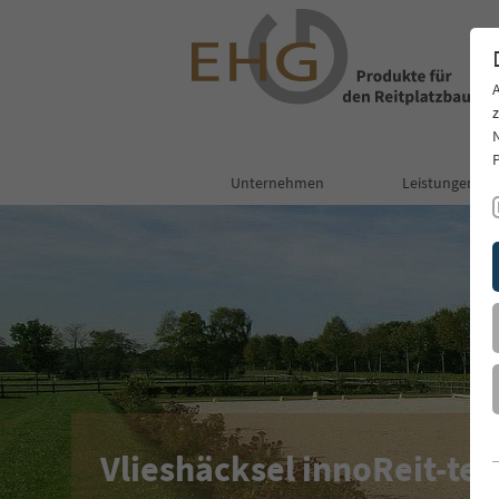
Unternehmen
Leistungen
Vlieshäcksel innoReit-tex