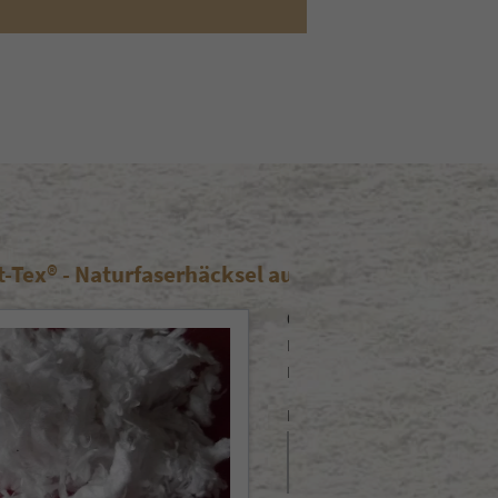
neu: Jute- Naturfase
se weiß - für extra Stabilität jetzt mit
bedarf 1,5- 2,5 kg je m²
d…