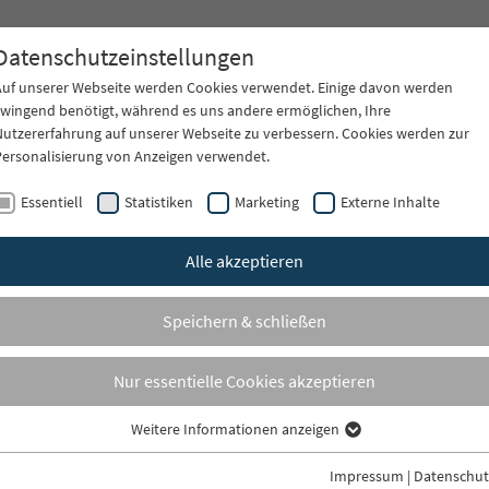
Datenschutzeinstellungen
Auf unserer Webseite werden Cookies verwendet. Einige davon werden
zwingend benötigt, während es uns andere ermöglichen, Ihre
Nutzererfahrung auf unserer Webseite zu verbessern. Cookies werden zur
Personalisierung von Anzeigen verwendet.
Produkte
Referenzen
Aktuelles
Essentiell
Statistiken
Marketing
Externe Inhalte
Alle akzeptieren
Speichern & schließen
Nur essentielle Cookies akzeptieren
Weitere Informationen anzeigen
Essentiell
®
Essentielle Cookies werden für grundlegende Funktionen der Webseite
Impressum
|
Datenschut