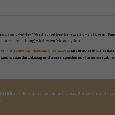
isch innoReit-Tex® Vlieshäcksel
liegt bei etwa 2,0 - 3,5 kg je m²
Sand
r Dressurmischung) wird im Vorfeld analysiert.
t
feuchtigkeitsregulierende Vlieshäcksel
aus Viskose in weiss lief
 sind wasserdurchlässig und wasserspeichernd - für einen stabile
964355
an oder nutzen Sie einfach unser Kontaktformular, u
.