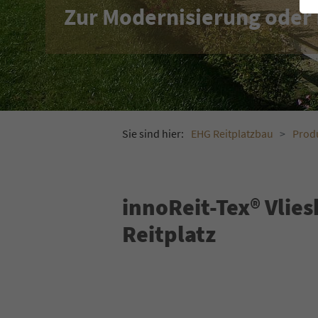
Zur Modernisierung oder 
Sie sind hier:
EHG Reitplatzbau
Prod
innoReit-Tex® Vlies
Reitplatz