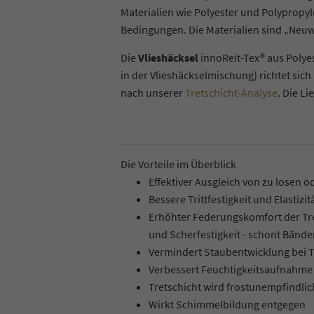
Materialien wie Polyester und Polypropyl
Bedingungen. Die Materialien sind „Neuw
Die
Vlieshäcksel
innoReit-Tex® aus Polyes
in der Vlieshäckselmischung) richtet sic
nach unserer
Tretschicht-Analyse
. Die L
Die Vorteile im Überblick
Effektiver Ausgleich von zu losen 
Bessere Trittfestigkeit und Elastizit
Erhöhter Federungskomfort der Tre
und Scherfestigkeit - schont Bänd
Vermindert Staubentwicklung bei 
Verbessert Feuchtigkeitsaufnahme
Tretschicht wird frostunempfindli
Wirkt Schimmelbildung entgegen