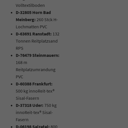
Volltextilboden
D-32805 Horn Bad
Meinberg:
260 Stck H-
Lochmatten PVC
D-63691 Ranstadt:
132
Tonnen Reitplatzsand
RPS
D-76479 Steinmauern:
168 m
Reitplatzumrandung
PVC
D-60388 Frankfurt:
500 kg innoReit-tex®
Sisal-Fasern
D-37318 Uder:
750 kg
innoReit-tex® Sisal-
Fasern
D-06198 Salzatal:
800