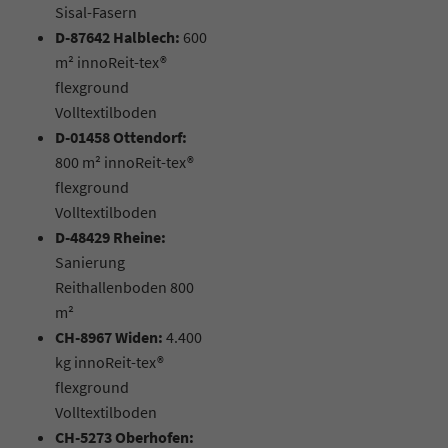
Sisal-Fasern
D-87642 Halblech:
600
m² innoReit-tex®
flexground
Volltextilboden
D-01458 Ottendorf:
800 m² innoReit-tex®
flexground
Volltextilboden
D-48429 Rheine:
Sanierung
Reithallenboden 800
m²
CH-8967 Widen:
4.400
kg innoReit-tex®
flexground
Volltextilboden
CH-5273 Oberhofen: