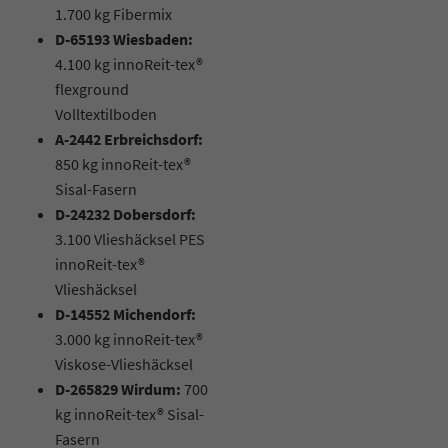
1.700 kg Fibermix
D-65193 Wiesbaden:
4.100 kg innoReit-tex®
flexground
Volltextilboden
A-2442 Erbreichsdorf:
850 kg innoReit-tex®
Sisal-Fasern
D-24232 Dobersdorf:
3.100 Vlieshäcksel PES
innoReit-tex®
Vlieshäcksel
D-14552 Michendorf:
3.000 kg innoReit-tex®
Viskose-Vlieshäcksel
D-265829 Wirdum:
700
kg innoReit-tex® Sisal-
Fasern