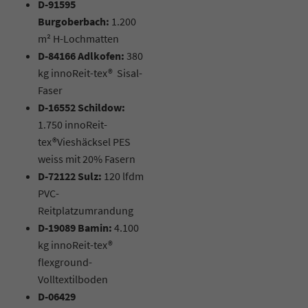
D-91595
Burgoberbach:
1.200
m² H-Lochmatten
D-84166 Adlkofen:
380
kg
innoReit-tex® Sisal-
Faser
D-16552 Schildow:
1.750 innoReit-
tex®Vieshäcksel PES
weiss mit 20% Fasern
D-72122 Sulz:
120 lfdm
PVC-
Reitplatzumrandung
D-19089 Bamin:
4.100
kg innoReit-tex®
flexground-
Volltextilboden
D-06429