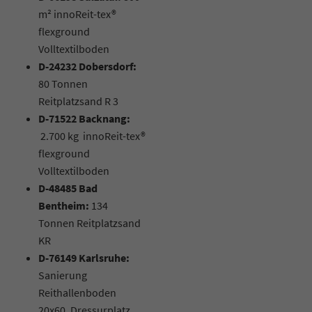
m² innoReit-tex®
flexground
Volltextilboden
D-24232 Dobersdorf:
80 Tonnen
Reitplatzsand R 3
D-71522 Backnang:
2.700 kg innoReit-tex®
flexground
Volltextilboden
D-48485 Bad
Bentheim:
134
Tonnen Reitplatzsand
KR
D-76149 Karlsruhe:
Sanierung
Reithallenboden
20x60, Dressurplatz