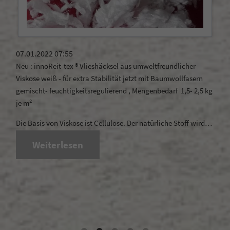
12.0
its
inno
07.01.2022 07:55
Neu : innoReit-tex ® Vlieshäcksel aus umweltfreundlicher
Der b
Viskose weiß - für extra Stabilität jetzt mit Baumwollfasern
lang
gemischt- feuchtigkeitsregulierend , Mengenbedarf 1,5- 2,5 kg
je m²
Die Basis von Viskose ist Cellulose. Der natürliche Stoff wird…
Weiterlesen