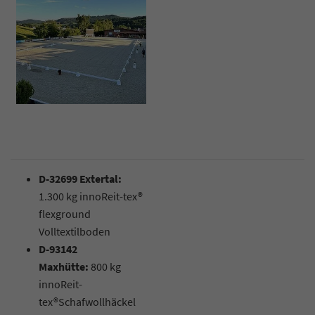
D-32699 Extertal:
1.300 kg innoReit-tex®
flexground
Volltextilboden
D-93142
Maxhütte:
800 kg
innoReit-
tex®Schafwollhäckel