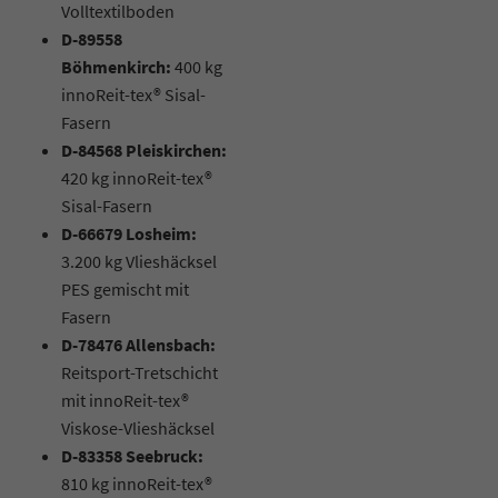
Volltextilboden
D-89558
Böhmenkirch:
400 kg
innoReit-tex® Sisal-
Fasern
D-84568 Pleiskirchen:
420 kg innoReit-tex®
Sisal-Fasern
D-66679 Losheim:
3.200 kg Vlieshäcksel
PES gemischt mit
Fasern
D-78476 Allensbach:
Reitsport-Tretschicht
mit innoReit-tex®
Viskose-Vlieshäcksel
D-83358 Seebruck:
810 kg innoReit-tex®