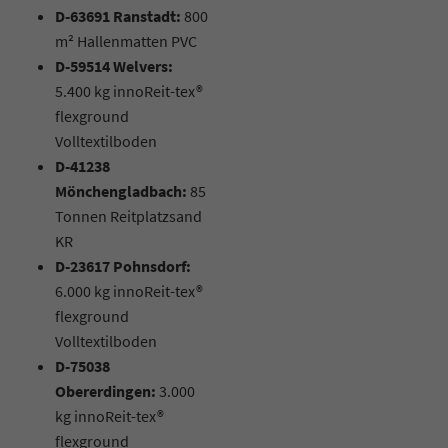
D-63691 Ranstadt:
800
m² Hallenmatten PVC
D-59514 Welvers:
5.400 kg innoReit-tex®
flexground
Volltextilboden
D-41238
Mönchengladbach:
85
Tonnen Reitplatzsand
KR
D-23617 Pohnsdorf:
6.000 kg innoReit-tex®
flexground
Volltextilboden
D-75038
Obererdingen:
3.000
kg innoReit-tex®
flexground