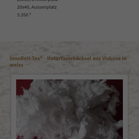
20x40, Aussenplatz
3.350 ²
innoReit-Tex® - Naturfaserhäcksel aus Viskose in
neu
weiss