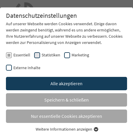
DE
Datenschutzeinstellungen
Auf unserer Webseite werden Cookies verwendet. Einige davon
werden zwingend benötigt, während es uns andere ermöglichen,
Ihre Nutzererfahrung auf unserer Webseite zu verbessern. Cookies
werden zur Personalisierung von Anzeigen verwendet.
EHG GmbH
Essentiell
Statistiken
Marketing
Reitplatzbau in Perfektion
Externe Inhalte
Sie sind hier:
EHG Reitplatzbau
Projekte
Projekte 2024
Alle akzeptieren
Projekte 2024: Reitplatzbau,
Speichern & schließen
Tretschichtmischungen,
Nur essentielle Cookies akzeptieren
innoReit-tex ® premium
Weitere Informationen anzeigen
Essentiell