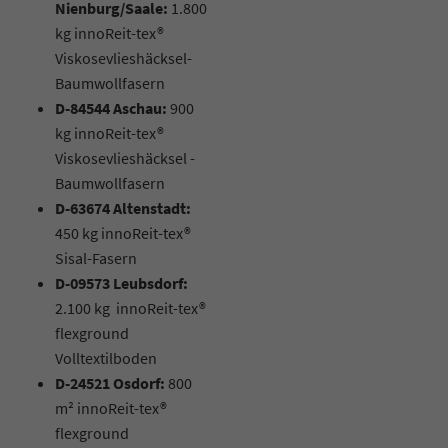
Nienburg/Saale:
1.800
kg innoReit-tex®
Viskosevlieshäcksel-
Baumwollfasern
D-84544 Aschau:
900
kg innoReit-tex®
Viskosevlieshäcksel -
Baumwollfasern
D-63674 Altenstadt:
450 kg innoReit-tex®
Sisal-Fasern
D-09573 Leubsdorf:
2.100 kg innoReit-tex®
flexground
Volltextilboden
D-24521 Osdorf:
800
m² innoReit-tex®
flexground